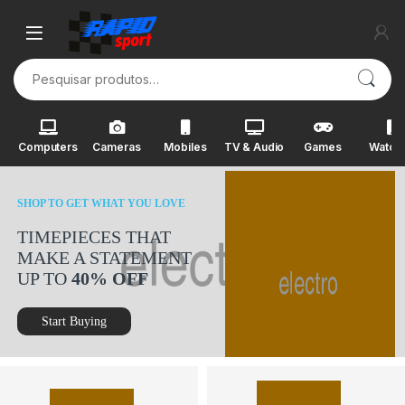
Skip to navigation
Skip to content
Pesquisar por:
Computers
Cameras
Mobiles
TV & Audio
Games
Watch
SHOP TO GET WHAT YOU LOVE
TIMEPIECES THAT
MAKE A STATEMENT
UP TO
40% OFF
Start Buying