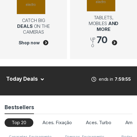
TABLETS,
CATCH BIG
MOBILES
AND
DEALS
ON THE
MORE
CAMERAS
70
UP
Shop now
T
O
Today Deals
ends in
7
59
55
Bestsellers
Top 20
Aces. Fixação
Aces. Turbo
Amor
Capacetes
,
Equipamento
Diversos
,
Equipamento
Rodas
,
S