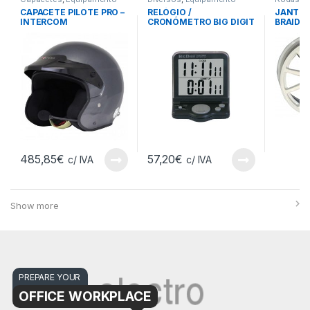
Piloto
Piloto
Travagem
CAPACETE PILOTE PRO –
RELÓGIO /
JANTES
INTERCOM
CRONÓMETRO BIG DIGIT
BRAID
485,85
€
57,20
€
c/ IVA
c/ IVA
Show more
PREPARE YOUR
OFFICE WORKPLACE