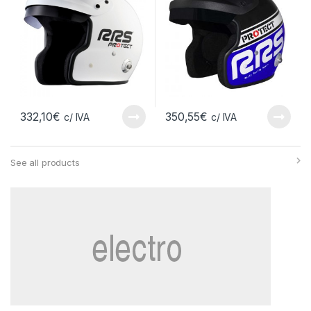
332,10
€
350,55
€
c/ IVA
c/ IVA
See all products