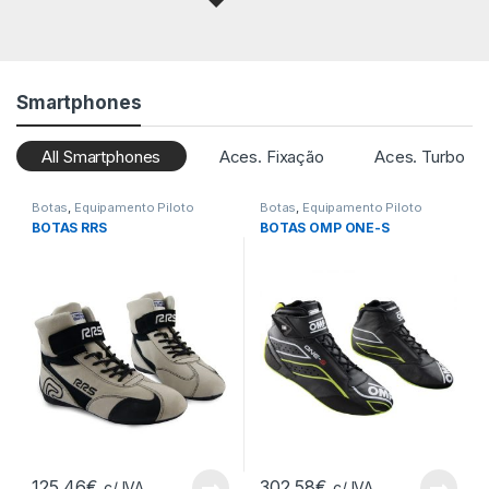
Smartphones
All Smartphones
Aces. Fixação
Aces. Turbo
Botas
,
Equipamento Piloto
Botas
,
Equipamento Piloto
BOTAS RRS
BOTAS OMP ONE-S
125,46
€
302,58
€
c/ IVA
c/ IVA