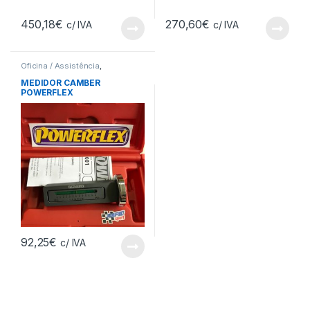
450,18
€
270,60
€
c/ IVA
c/ IVA
Oficina / Assistência
,
Ferramentas
MEDIDOR CAMBER
POWERFLEX
92,25
€
c/ IVA