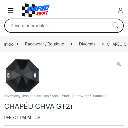
Skip to navigation
Skip to content
Pesquisar por:
Início
Racewear / Boutique
Diversos
CHAPÉU CH
Diversos
,
Diversos
,
Oficina / Assistência
,
Racewear / Boutique
CHAPÉU CHVA GT2i
REF: GT-PARAPLUIE