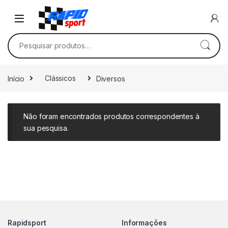
Skip to navigation
Skip to content
Pesquisar por:
Início
Clássicos
Diversos
Não foram encontrados produtos correspondentes à
sua pesquisa.
Rapidsport
Informações