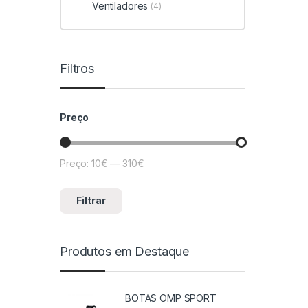
Ventiladores
(4)
Filtros
Preço
Preço:
10€
—
310€
Preço mínimo
Preço máximo
Filtrar
Produtos em Destaque
BOTAS OMP SPORT