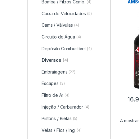
AMS
Bomba / Filtros Comb.
(4)
Caixa de Velocidades
(5)
Cams / Válvulas
(4)
Circuito de Água
(4)
Depósito Combustível
(4)
Diversos
(4)
Embraiagens
(22)
Escapes
(3)
Filtro de Ar
(4)
16,9
Injeção / Carburador
(4)
Pistons / Bielas
(5)
A mostrar
Velas / Fios / Ing.
(4)