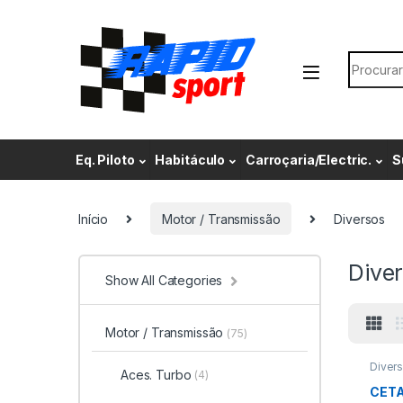
Skip to navigation
Skip to content
Search f
Eq. Piloto
Habitáculo
Carroçaria/Electric.
S
Início
Motor / Transmissão
Diversos
Dive
Show All Categories
Motor / Transmissão
(75)
Diver
Aces. Turbo
(4)
Trans
CETA