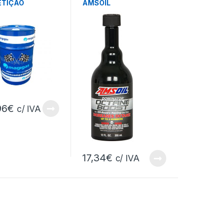
TIÇÃO
AMSOIL
S – 102
96
€
c/ IVA
17,34
€
c/ IVA