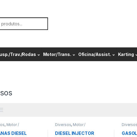
or:
usp./Trav./Rodas
Motor/Trans.
Oficina/Assist.
Karting
rsos
sos
,
Motor /
Diversos
,
Motor /
Diverso
missão
Transmissão
Transmi
NAS DIESEL
DIESEL INJECTOR
GASOL