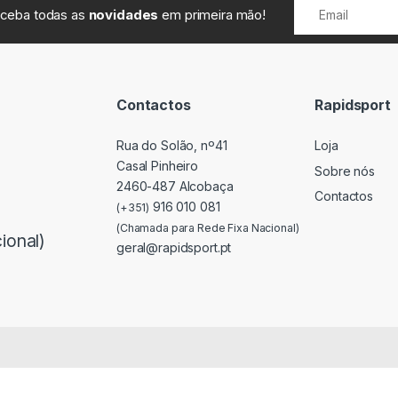
receba todas as
novidades
em primeira mão!
Contactos
Rapidsport
Rua do Solão, nº41
Loja
Casal Pinheiro
Sobre nós
2460-487 Alcobaça
Contactos
916 010 081
(+351)
(Chamada para Rede Fixa Nacional)
ional)
geral@rapidsport.pt