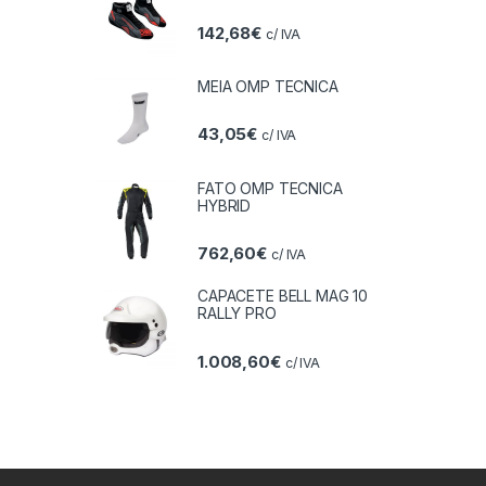
142,68
€
c/ IVA
MEIA OMP TECNICA
43,05
€
c/ IVA
FATO OMP TECNICA
HYBRID
762,60
€
c/ IVA
CAPACETE BELL MAG 10
RALLY PRO
1.008,60
€
c/ IVA