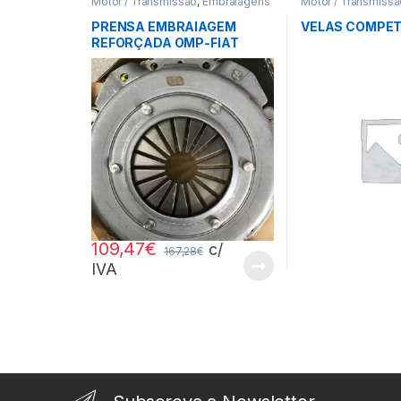
Motor / Transmissão
,
Embraiagens
Motor / Transmiss
Ing.
PRENSA EMBRAIAGEM
VELAS COMPET
REFORÇADA OMP-FIAT
109,47
€
c/
167,28
€
IVA