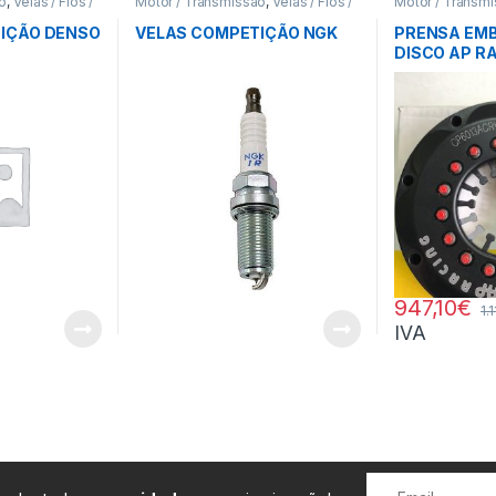
ão
,
Velas / Fios /
Motor / Transmissão
,
Velas / Fios /
Motor / Transm
Ing.
IÇÃO DENSO
VELAS COMPETIÇÃO NGK
PRENSA EMB
DISCO AP R
947,10
€
1.
IVA