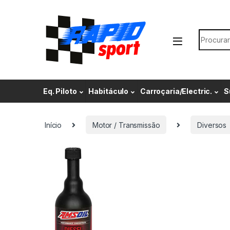
Skip to navigation
Skip to content
Search f
Eq. Piloto
Habitáculo
Carroçaria/Electric.
S
Início
Motor / Transmissão
Diversos