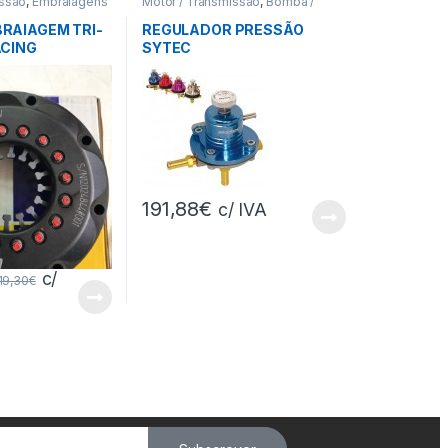
issão
,
Embraiagens
Motor / Transmissão
,
Bomba /
Filtros Comb.
RAIAGEM TRI-
REGULADOR PRESSÃO
ACING
SYTEC
191,88
€
c/ IVA
c/
119,30
€