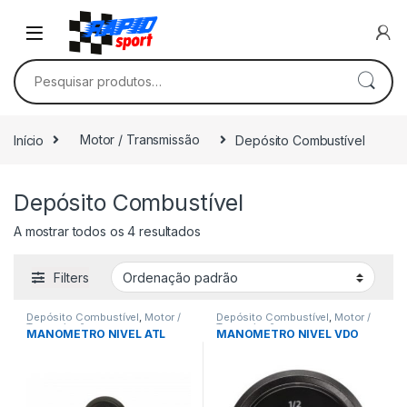
Skip to navigation
Skip to content
Pesquisar por:
Início
Motor / Transmissão
Depósito Combustível
Depósito Combustível
A mostrar todos os 4 resultados
Filters
Depósito Combustível
,
Motor /
Depósito Combustível
,
Motor /
Transmissão
Transmissão
MANOMETRO NIVEL ATL
MANOMETRO NIVEL VDO