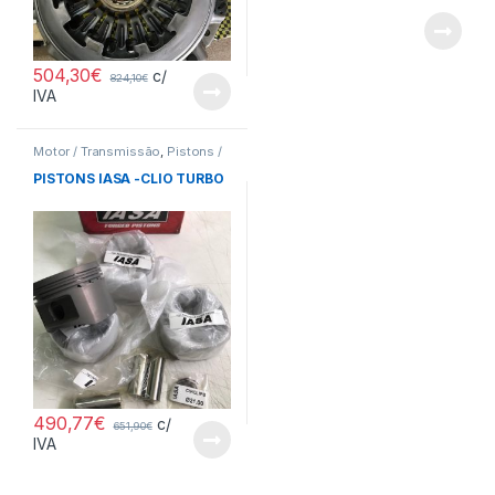
504,30
€
c/
824,10
€
IVA
Motor / Transmissão
,
Pistons /
Bielas
PISTONS IASA -CLIO TURBO
490,77
€
c/
651,90
€
IVA