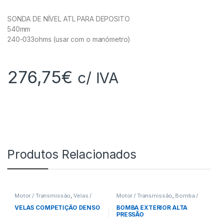
SONDA DE NÍVEL ATL PARA DEPOSITO
540mm
240-033ohms (usar com o manómetro)
276,75
€
c/ IVA
Produtos Relacionados
Motor / Transmissão
,
Velas /
Motor / Transmissão
,
Bomba /
Fios / Ing.
Filtros Comb.
VELAS COMPETIÇÃO DENSO
BOMBA EXTERIOR ALTA
PRESSÃO