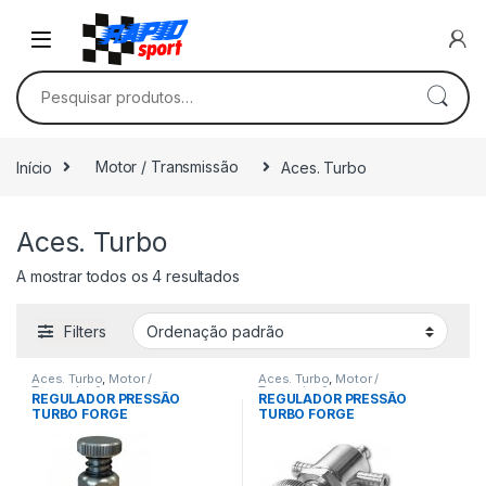
Skip to navigation
Skip to content
Pesquisar por:
Início
Motor / Transmissão
Aces. Turbo
Aces. Turbo
A mostrar todos os 4 resultados
Filters
Aces. Turbo
,
Motor /
Aces. Turbo
,
Motor /
Transmissão
Transmissão
REGULADOR PRESSÃO
REGULADOR PRESSÃO
TURBO FORGE
TURBO FORGE