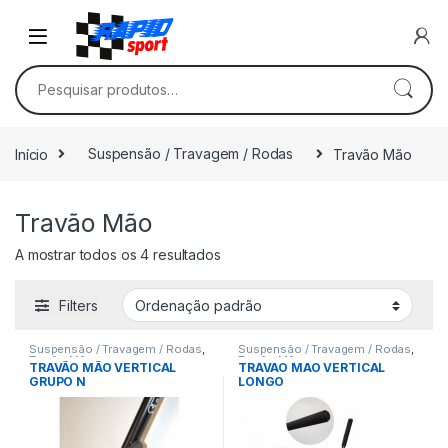
Skip to navigation
Skip to content
Pesquisar por:
Início
Suspensão / Travagem / Rodas
Travão Mão
Travão Mão
A mostrar todos os 4 resultados
Filters
Suspensão / Travagem / Rodas
,
Suspensão / Travagem / Rodas
,
Travão Mão
Travão Mão
TRAVÃO MÃO VERTICAL
TRAVAO MAO VERTICAL
GRUPO N
LONGO