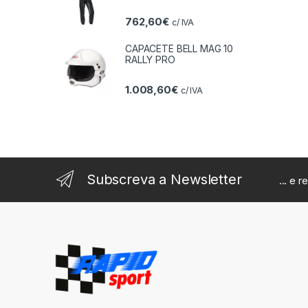
762,60
€
c/ IVA
CAPACETE BELL MAG 10
RALLY PRO
1.008,60
€
c/ IVA
Subscreva a Newsletter
... e 