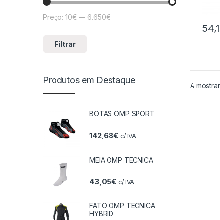
Preço:
10€
—
6.650€
Preço mínimo
Preço máximo
54,
Filtrar
Produtos em Destaque
A mostrar
BOTAS OMP SPORT
142,68
€
c/ IVA
MEIA OMP TECNICA
43,05
€
c/ IVA
FATO OMP TECNICA
HYBRID