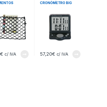
MENTOS
CRONÓMETRO BIG
DIGIT
5
€
57,20
€
c/ IVA
c/ IVA