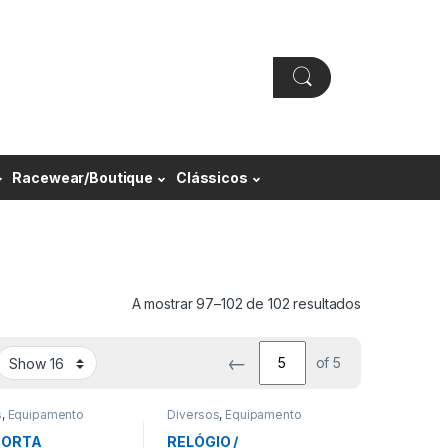
Racewear/Boutique
Clássicos
A mostrar 97–102 de 102 resultados
←
of 5
s
,
Equipamento
Diversos
,
Equipamento
Piloto
PORTA
RELÓGIO /