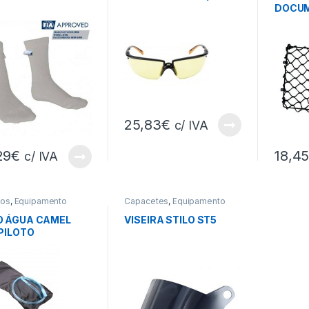
DOCU
25,83
€
c/ IVA
29
€
18,4
c/ IVA
sos
,
Equipamento
Capacetes
,
Equipamento
Piloto
O ÁGUA CAMEL
VISEIRA STILO ST5
PILOTO