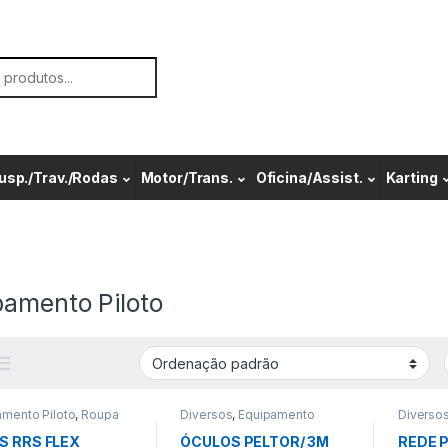
or:
usp./Trav./Rodas
Motor/Trans.
Oficina/Assist.
Karting
pamento Piloto
amento Piloto
,
Roupa
Diversos
,
Equipamento
Diverso
r
Piloto
Piloto
S RRS FLEX
ÓCULOS PELTOR/ 3M
REDE 