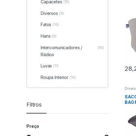
Capacetes
(15)
Diversos
(9)
Fatos
(16)
Hans
(9)
Intercomunicadores /
(19)
Rádios
Luvas
(11)
28,
Roupa Interior
(16)
Diver
Piloto
SAC
BAG 
Filtros
Preço