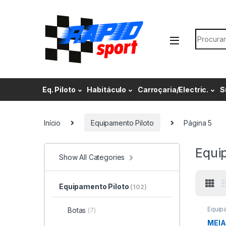
Skip to navigation
Skip to content
Search f
Eq. Piloto
Habitáculo
Carroçaria/Electric.
S
Início
Equipamento Piloto
Página 5
Equi
Show All Categories
Equipamento Piloto
(102)
Equip
Botas
(7)
Interio
MEIA