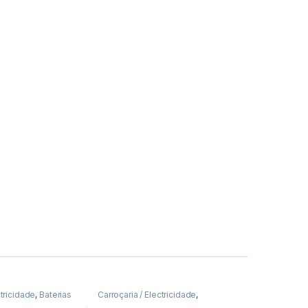
ctricidade
,
Baterias
Carroçaria / Electricidade
,
Indicadores