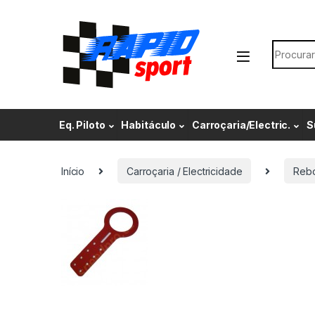
Skip to navigation
Skip to content
Search f
Eq. Piloto
Habitáculo
Carroçaria/Electric.
S
Início
Carroçaria / Electricidade
Reb