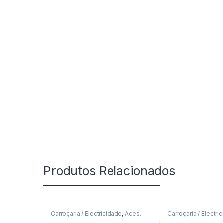
Produtos Relacionados
Carroçaria / Electricidade
,
Aces.
Carroçaria / Electri
Fixação
Indicadores