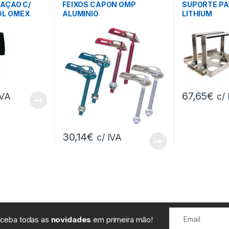
AÇAO C/
FEIXOS CAPON OMP
SUPORTE PA
OL OMEX
ALUMINIO
LITHIUM
67,65
€
IVA
c/
30,14
€
c/ IVA
receba todas as
novidades
em primeira mão!