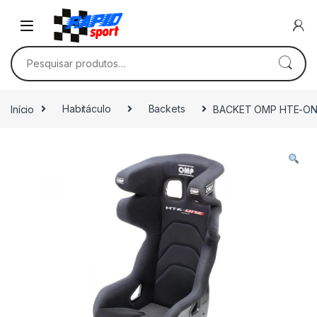
Skip to navigation
Skip to content
Pesquisar por:
Início
Habitáculo
Backets
BACKET OMP HTE-O