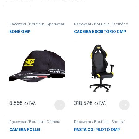
Racewear / Boutique
,
Sportwear
Racewear / Boutique
,
Escritório
BONÉ OMP
CADEIRA ESCRITÓRIO OMP
8,55
€
318,57
€
c/ IVA
c/ IVA
Racewear / Boutique
,
Câmera
Racewear / Boutique
,
Sacos /
Vídeo
Malas
CÂMERA ROLLEI
PASTA CO-PILOTO OMP