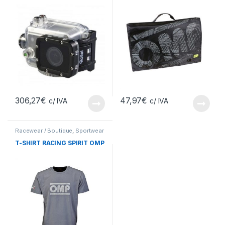
306,27
€
47,97
€
c/ IVA
c/ IVA
Racewear / Boutique
,
Sportwear
T-SHIRT RACING SPIRIT OMP