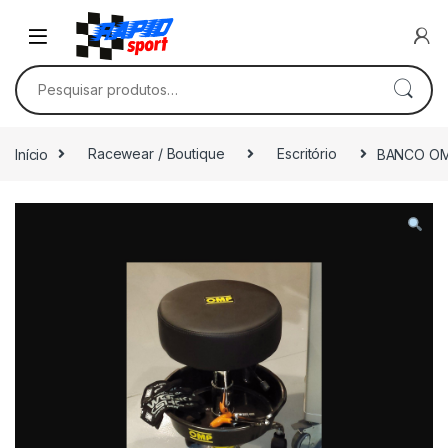
Skip to navigation
Skip to content
Pesquisar por:
Início
Racewear / Boutique
Escritório
BANCO O