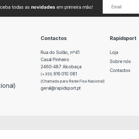
receba todas as
novidades
em primeira mão!
Contactos
Rapidsport
Rua do Solão, nº41
Loja
Casal Pinheiro
Sobre nós
2460-487 Alcobaça
Contactos
916 010 081
(+351)
(Chamada para Rede Fixa Nacional)
ional)
geral@rapidsport.pt