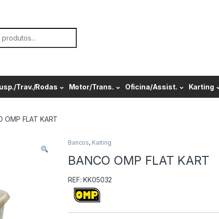
or:
usp./Trav./Rodas
Motor/Trans.
Oficina/Assist.
Karting
O OMP FLAT KART
Bancos
,
Karting
BANCO OMP FLAT KART
REF: KK05032