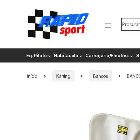
Skip to navigation
Skip to content
Search f
Eq. Piloto
Habitáculo
Carroçaria/Electric.
S
Início
Karting
Bancos
BANC