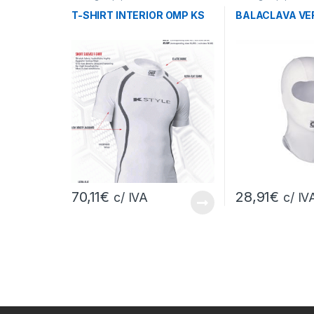
T-SHIRT INTERIOR OMP KS
BALACLAVA VE
70,11
€
28,91
€
c/ IVA
c/ IV