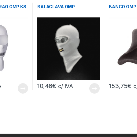
RAO OMP KS
BALACLAVA OMP
BANCO OMP 
10,46
€
153,75
€
A
c/ IVA
c