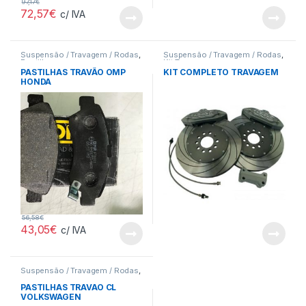
97,17
€
72,57
€
c/ IVA
Suspensão / Travagem / Rodas
,
Suspensão / Travagem / Rodas
,
Pastilhas
Kit Travagem
PASTILHAS TRAVÃO OMP
KIT COMPLETO TRAVAGEM
HONDA
56,58
€
43,05
€
c/ IVA
Suspensão / Travagem / Rodas
,
Pastilhas
PASTILHAS TRAVAO CL
VOLKSWAGEN