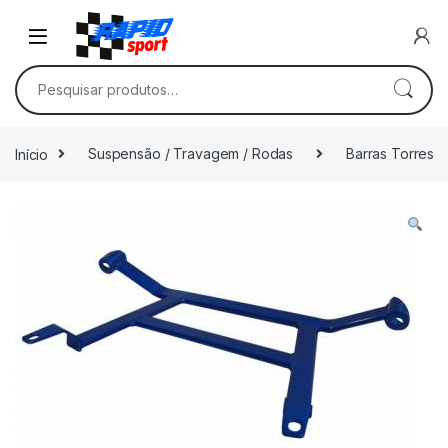
Skip to navigation
Skip to content
Pesquisar por:
Início
Suspensão / Travagem / Rodas
Barras Torres