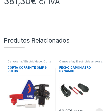
381,30
€
c/ IVA
Produtos Relacionados
Carroçaria / Electricidade
,
Corta
Carroçaria / Electricidade
,
Aces.
Corrente
Fixação
CORTA CORRENTE OMP 6
FECHO CAPON AERO
POLOS
DYNAMIC