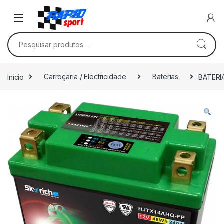
Skip to navigation
Skip to content
Pesquisar por:
Início
Carroçaria / Electricidade
Baterias
BATERI