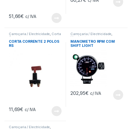
60,27
€
c/ IVA
51,66
€
c/ IVA
Carroçaria / Electricidade
,
Corta
Carroçaria / Electricidade
,
Corrente
Manómetros
CORTA CORRENTE 2 POLOS
MANOMETRO RPM COM
RS
SHIFT LIGHT
202,95
€
c/ IVA
11,69
€
c/ IVA
Carroçaria / Electricidade
,
Indicadores