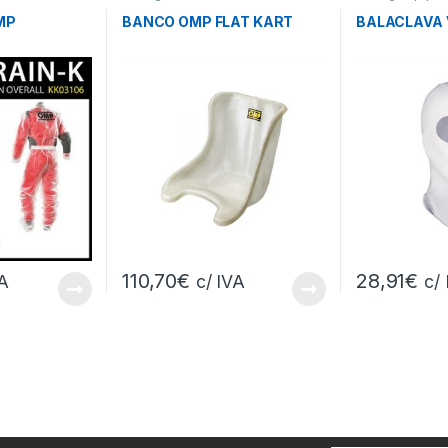
MP
BANCO OMP FLAT KART
BALACLAVA 
110,70
€
28,91
€
VA
c/ IVA
c/