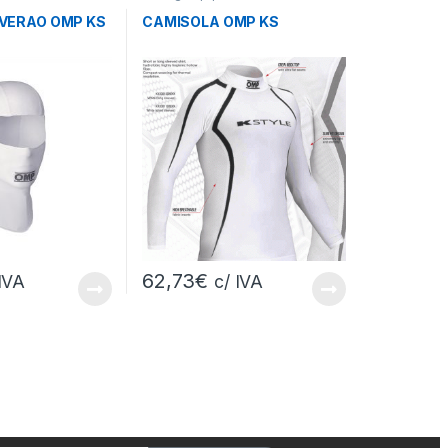
VERAO OMP KS
CAMISOLA OMP KS
62,73
€
 IVA
c/ IVA