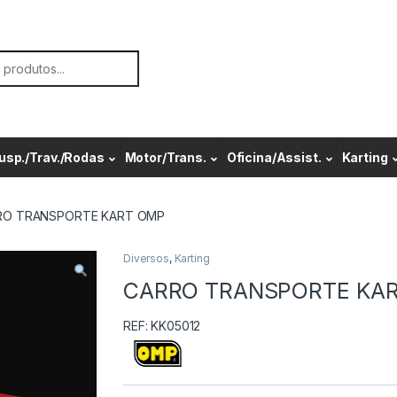
or:
usp./Trav./Rodas
Motor/Trans.
Oficina/Assist.
Karting
RO TRANSPORTE KART OMP
Diversos
,
Karting
CARRO TRANSPORTE KA
REF: KK05012