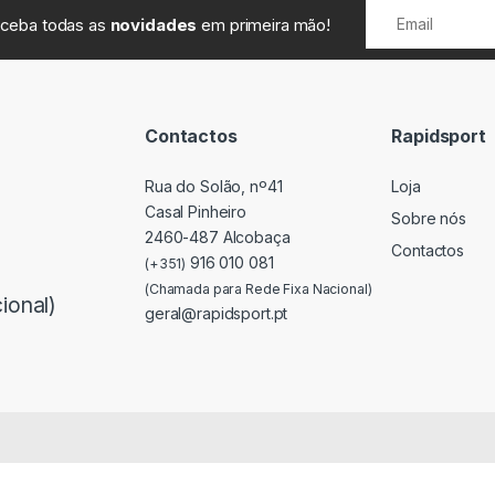
receba todas as
novidades
em primeira mão!
Contactos
Rapidsport
Rua do Solão, nº41
Loja
Casal Pinheiro
Sobre nós
2460-487 Alcobaça
Contactos
916 010 081
(+351)
(Chamada para Rede Fixa Nacional)
ional)
geral@rapidsport.pt