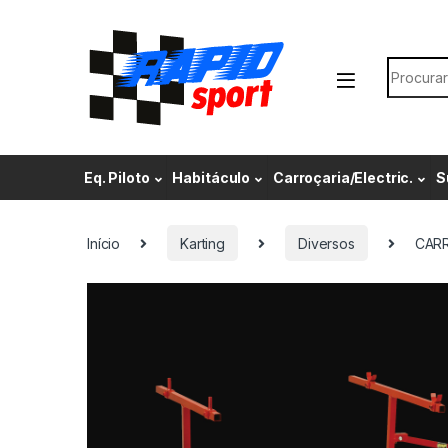
Skip to navigation
Skip to content
Search f
Eq. Piloto
Habitáculo
Carroçaria/Electric.
S
Início
Karting
Diversos
CAR