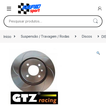
Skip to navigation
Skip to content
Pesquisar por:
Início
Suspensão / Travagem / Rodas
Discos
DI