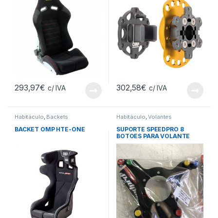
293,97
€
302,58
€
c/ IVA
c/ IVA
Habitáculo
,
Backets
Habitáculo
,
Volantes
BACKET OMP HTE-ONE
SUPORTE SPEEDPRO 8
BOTOES PARA VOLANTE