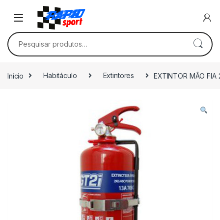
Skip to navigation
Skip to content
Pesquisar por:
Início
Habitáculo
Extintores
EXTINTOR MÃO FIA 