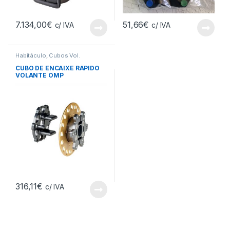
7.134,00
€
51,66
€
c/ IVA
c/ IVA
Habitáculo
,
Cubos Vol.
CUBO DE ENCAIXE RÁPIDO
VOLANTE OMP
316,11
€
c/ IVA