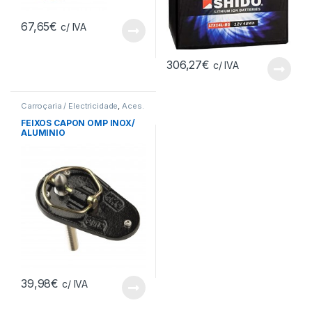
67,65
€
c/ IVA
306,27
€
c/ IVA
Carroçaria / Electricidade
,
Aces.
Fixação
FEIXOS CAPON OMP INOX/
ALUMINIO
39,98
€
c/ IVA