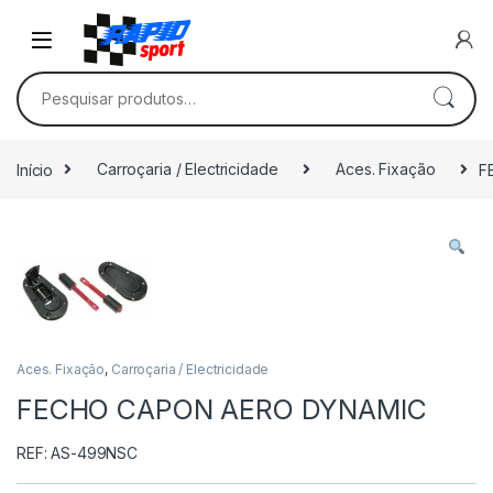
Skip to navigation
Skip to content
Pesquisar por:
Início
Carroçaria / Electricidade
Aces. Fixação
F
Aces. Fixação
,
Carroçaria / Electricidade
FECHO CAPON AERO DYNAMIC
REF: AS-499NSC