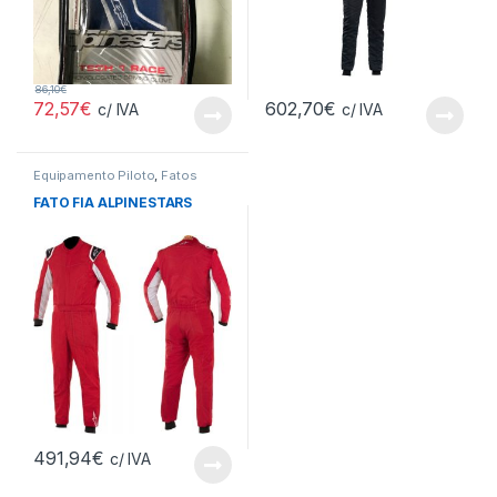
86,10
€
72,57
€
602,70
€
c/ IVA
c/ IVA
Equipamento Piloto
,
Fatos
FATO FIA ALPINESTARS
491,94
€
c/ IVA