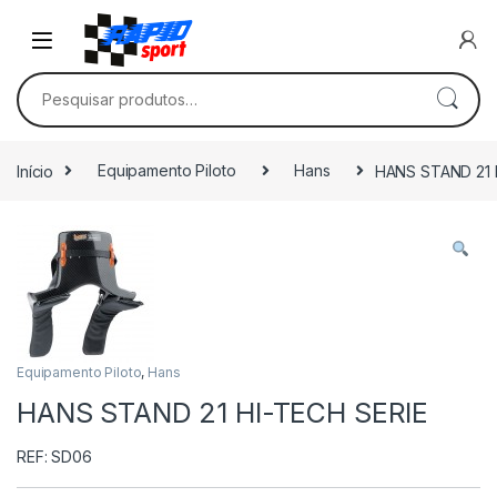
Skip to navigation
Skip to content
Pesquisar por:
Início
Equipamento Piloto
Hans
HANS STAND 21 
Equipamento Piloto
,
Hans
HANS STAND 21 HI-TECH SERIE
REF: SD06