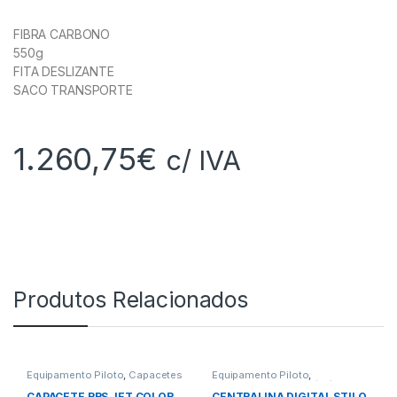
FIBRA CARBONO
550g
FITA DESLIZANTE
SACO TRANSPORTE
1.260,75
€
c/ IVA
Produtos Relacionados
Equipamento Piloto
,
Capacetes
Equipamento Piloto
,
Intercomunicadores / Rádios
CAPACETE RRS JET COLOR
CENTRALINA DIGITAL STILO