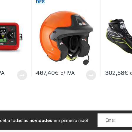
DES
467,40
€
302,58
€
VA
c/ IVA
receba todas as
novidades
em primeira mão!