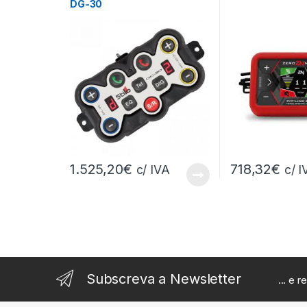
DG-30
1.525,20
€
718,32
€
c/ IVA
c/ I
Subscreva a Newsletter
... e 