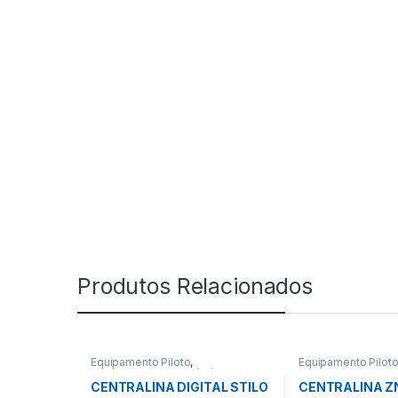
Produtos Relacionados
Equipamento Piloto
,
Equipamento Pilot
Intercomunicadores / Rádios
Intercomunicadores
CENTRALINA DIGITAL STILO
CENTRALINA ZN