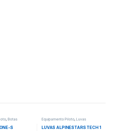
loto
,
Botas
Equipamento Piloto
,
Luvas
ONE-S
LUVAS ALPINESTARS TECH 1