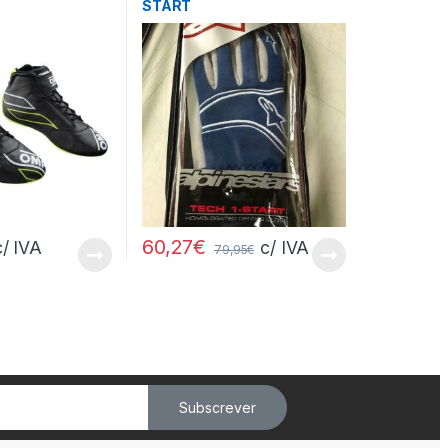
START
60,27
€
c/ IVA
c/ IVA
79,95
€
Subscrever