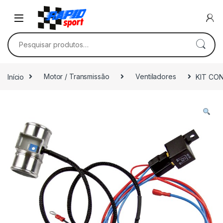
Skip to navigation
Skip to content
Pesquisar por:
Início
Motor / Transmissão
Ventiladores
KIT CO