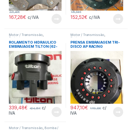
221,40
€
179,58
€
167,28
€
152,52
€
c/ IVA
c/ IVA
Motor / Transmissão
,
Motor / Transmissão
,
Embraiagens
Embraiagens
ROLAMENTO HIDRAULICO
PRENSA EMBRAIAGEM TRI-
EMBRAIAGEM TILTON (62-
DISCO AP RACING
331)
339,48
€
947,10
€
c/
c/
424,35
€
1.119,30
€
IVA
IVA
Motor / Transmissão
,
Bomba /
Filtros Comb.