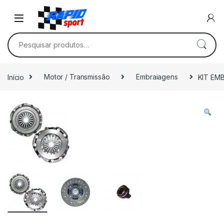
Skip to navigation
Skip to content
Pesquisar por:
Início
Motor / Transmissão
Embraiagens
KIT EM