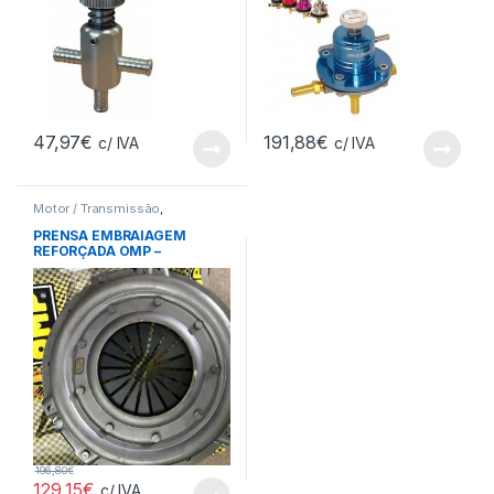
47,97
€
191,88
€
c/ IVA
c/ IVA
Motor / Transmissão
,
Embraiagens
PRENSA EMBRAIAGEM
REFORÇADA OMP –
PEUGEOT
196,80
€
129,15
€
c/ IVA