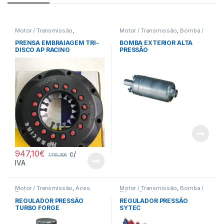
Motor / Transmissão
,
Motor / Transmissão
,
Bomba /
Embraiagens
Filtros Comb.
PRENSA EMBRAIAGEM TRI-
BOMBA EXTERIOR ALTA
DISCO AP RACING
PRESSÃO
947,10
€
c/
1.119,30
€
IVA
Motor / Transmissão
,
Aces.
Motor / Transmissão
,
Bomba /
Turbo
Filtros Comb.
REGULADOR PRESSÃO
REGULADOR PRESSÃO
TURBO FORGE
SYTEC