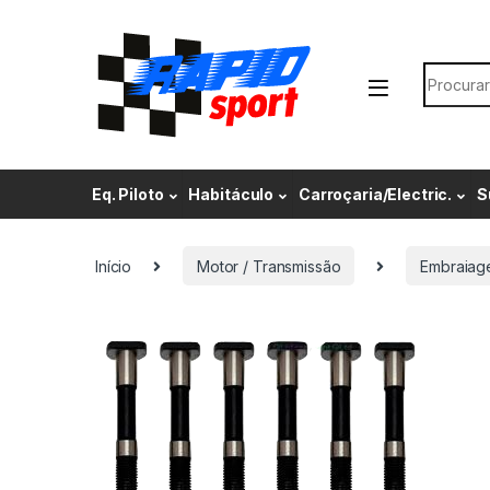
Skip to navigation
Skip to content
Search f
Eq. Piloto
Habitáculo
Carroçaria/Electric.
S
Início
Motor / Transmissão
Embraiag