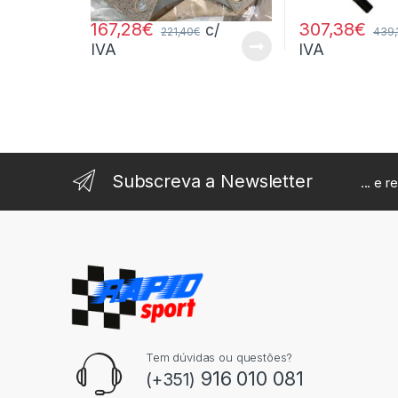
167,28
€
307,38
€
c/
221,40
€
439,
IVA
IVA
Subscreva a Newsletter
... e 
Tem dúvidas ou questões?
916 010 081
(+351)