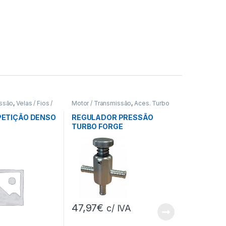
issão
,
Velas / Fios /
Motor / Transmissão
,
Aces. Turbo
PETIÇÃO DENSO
REGULADOR PRESSÃO
TURBO FORGE
47,97
€
c/ IVA