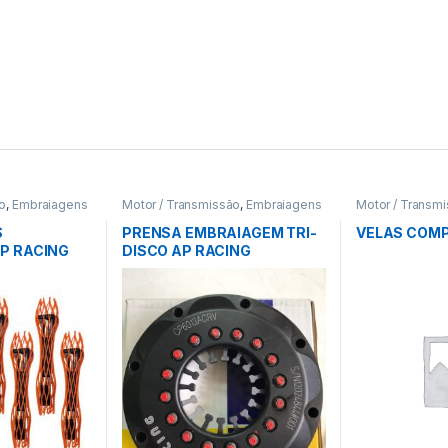
ão
,
Embraiagens
Motor / Transmissão
,
Embraiagens
Motor / Transm
Ing.
S
PRENSA EMBRAIAGEM TRI-
VELAS COM
P RACING
DISCO AP RACING