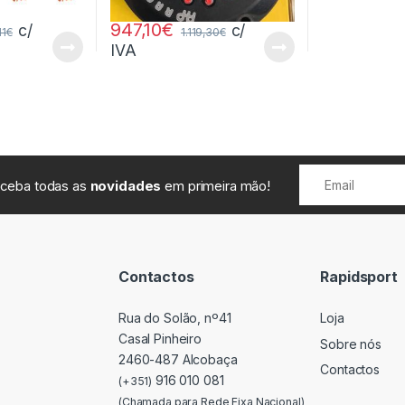
947,10
€
c/
c/
11
€
1.119,30
€
IVA
receba todas as
novidades
em primeira mão!
Contactos
Rapidsport
Rua do Solão, nº41
Loja
Casal Pinheiro
Sobre nós
2460-487 Alcobaça
Contactos
916 010 081
(+351)
(Chamada para Rede Fixa Nacional)