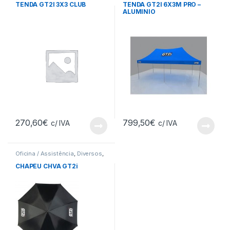
TENDA GT2I 3X3 CLUB
TENDA GT2I 6X3M PRO –
ALUMINIO
270,60
€
799,50
€
c/ IVA
c/ IVA
Oficina / Assistência
,
Diversos
,
Racewear / Boutique
,
Diversos
CHAPÉU CHVA GT2i