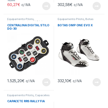
79,95
€
60,27
€
302,58
€
c/ IVA
c/ IVA
Equipamento Piloto
,
Equipamento Piloto
,
Botas
Intercomunicadores / Rádios
CENTRALINA DIGITAL STILO
BOTAS OMP ONE EVO X
DG-30
1.525,20
€
332,10
€
c/ IVA
c/ IVA
Equipamento Piloto
,
Capacetes
CAPACETE RRS RALLY FIA