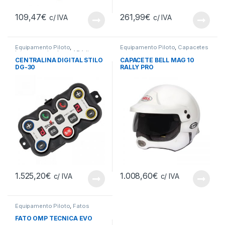
109,47
€
261,99
€
c/ IVA
c/ IVA
Equipamento Piloto
,
Equipamento Piloto
,
Capacetes
Intercomunicadores / Rádios
CENTRALINA DIGITAL STILO
CAPACETE BELL MAG 10
DG-30
RALLY PRO
1.525,20
€
1.008,60
€
c/ IVA
c/ IVA
Equipamento Piloto
,
Fatos
FATO OMP TECNICA EVO