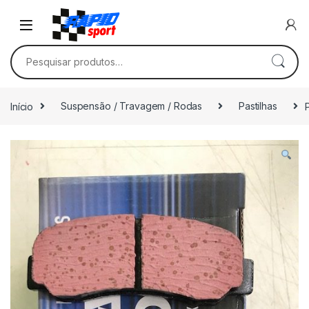
Skip to navigation
Skip to content
Pesquisar por:
Início
Suspensão / Travagem / Rodas
Pastilhas