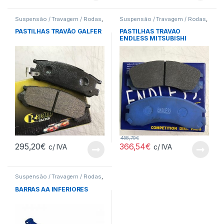
Suspensão / Travagem / Rodas
,
Suspensão / Travagem / Rodas
,
Pastilhas
Pastilhas
PASTILHAS TRAVÃO GALFER
PASTILHAS TRAVAO
ENDLESS MITSUBISHI
458,79
€
295,20
€
366,54
€
c/ IVA
c/ IVA
Suspensão / Travagem / Rodas
,
Barras Torres
BARRAS AA INFERIORES