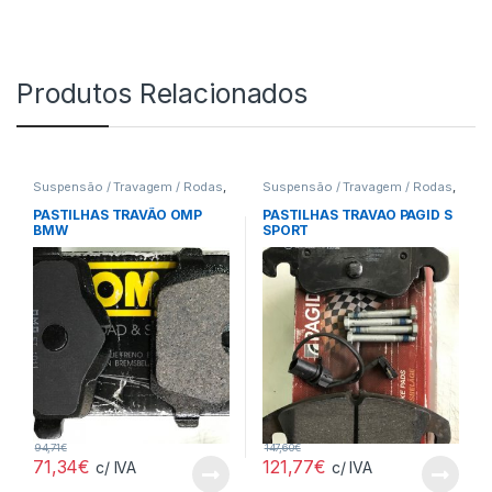
Produtos Relacionados
Suspensão / Travagem / Rodas
,
Suspensão / Travagem / Rodas
,
Pastilhas
Pastilhas
PASTILHAS TRAVÃO OMP
PASTILHAS TRAVAO PAGID S
BMW
SPORT
94,71
€
147,60
€
71,34
€
121,77
€
c/ IVA
c/ IVA