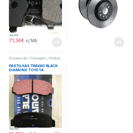
94,71
€
71,34
€
c/ IVA
Suspensão / Travagem / Rodas
,
Pastilhas
PASTILHAS TRAVAO BLACK
DIAMOND TOYOTA
56,58
€