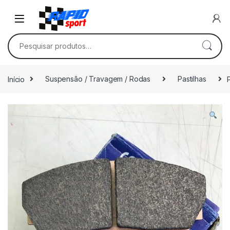
Skip to navigation
Skip to content
Pesquisar por:
Início
Suspensão / Travagem / Rodas
Pastilhas