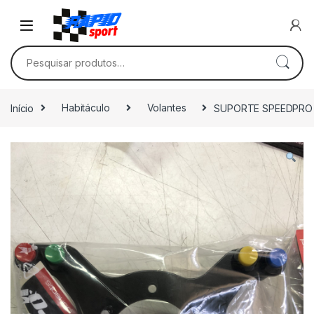
Skip to navigation
Skip to content
Pesquisar por:
Início
Habitáculo
Volantes
SUPORTE SPEEDPRO