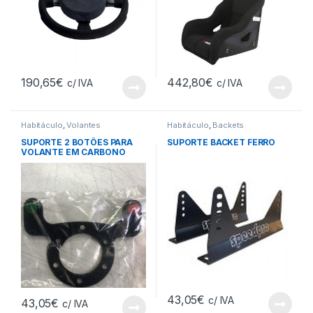
190,65
€
442,80
€
c/ IVA
c/ IVA
Habitáculo
,
Volantes
Habitáculo
,
Backets
SUPORTE 2 BOTÕES PARA
SUPORTE BACKET FERRO
VOLANTE EM CARBONO
43,05
€
c/ IVA
43,05
€
c/ IVA