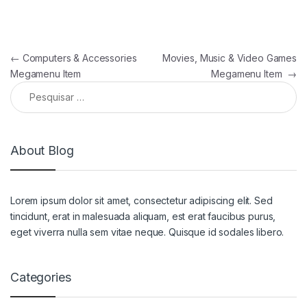
Navegação de artigos
←
Computers & Accessories
Movies, Music & Video Games
Megamenu Item
Megamenu Item
→
Pesquisar por:
About Blog
Lorem ipsum dolor sit amet, consectetur adipiscing elit. Sed
tincidunt, erat in malesuada aliquam, est erat faucibus purus,
eget viverra nulla sem vitae neque. Quisque id sodales libero.
Categories