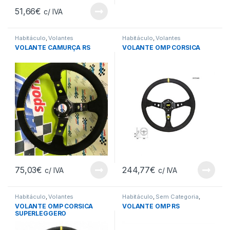
51,66
€
c/ IVA
Habitáculo
,
Volantes
Habitáculo
,
Volantes
VOLANTE CAMURÇA RS
VOLANTE OMP CORSICA
75,03
€
244,77
€
c/ IVA
c/ IVA
Habitáculo
,
Volantes
Habitáculo
,
Sem Categoria
,
Volantes
VOLANTE OMP CORSICA
VOLANTE OMP RS
SUPERLEGGERO