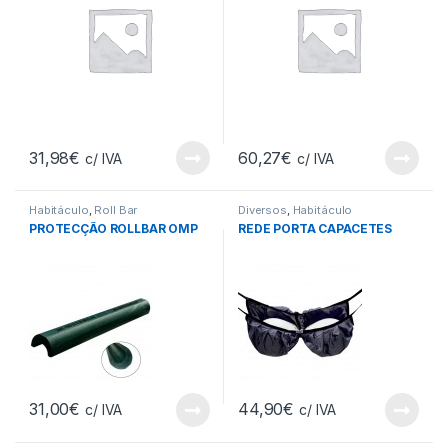
31,98
€
60,27
€
c/ IVA
c/ IVA
Habitáculo
,
Roll Bar
Diversos
,
Habitáculo
PROTECÇÃO ROLLBAR OMP
REDE PORTA CAPACETES
31,00
€
44,90
€
c/ IVA
c/ IVA