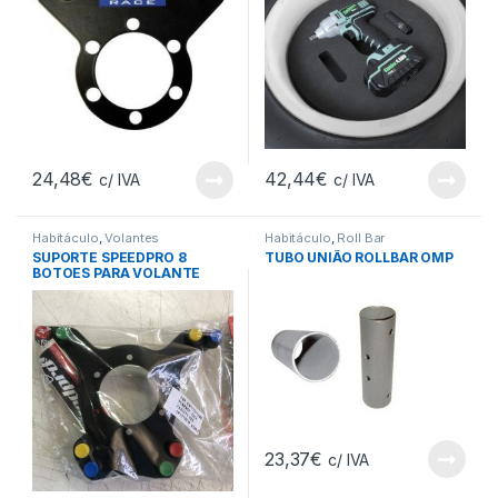
24,48
€
42,44
€
c/ IVA
c/ IVA
Habitáculo
,
Volantes
Habitáculo
,
Roll Bar
SUPORTE SPEEDPRO 8
TUBO UNIÃO ROLLBAR OMP
BOTOES PARA VOLANTE
23,37
€
c/ IVA