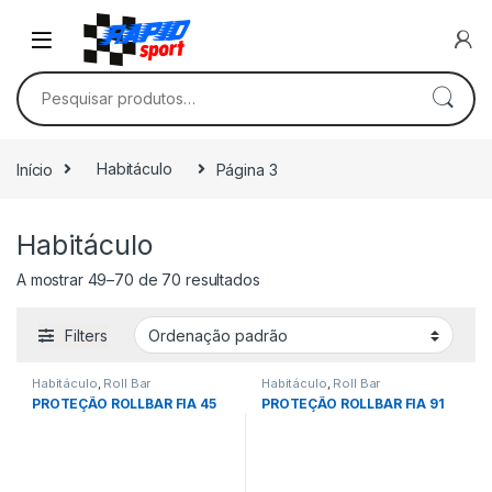
Skip to navigation
Skip to content
Pesquisar por:
Início
Habitáculo
Página 3
Habitáculo
A mostrar 49–70 de 70 resultados
Filters
Habitáculo
,
Roll Bar
Habitáculo
,
Roll Bar
PROTEÇÃO ROLLBAR FIA 45
PROTEÇÃO ROLLBAR FIA 91