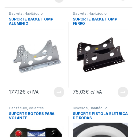
Backets
,
Habitáculo
Backets
,
Habitáculo
SUPORTE BACKET OMP
SUPORTE BACKET OMP
ALUMINIO
FERRO
177,12
€
75,03
€
c/ IVA
c/ IVA
Habitáculo
,
Volantes
Diversos
,
Habitáculo
SUPORTE BOTÕES PARA
SUPORTE PISTOLA ELETRICA
VOLANTE
DE RODAS