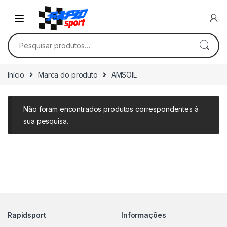
Skip to navigation
Skip to content
Pesquisar por:
Início
Marca do produto
AMSOIL
Não foram encontrados produtos correspondentes à
sua pesquisa.
Rapidsport
Informações