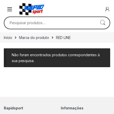
Skip to navigation
Skip to content
Pesquisar por:
Início
Marca do produto
RED LINE
Não foram encontrados produtos correspondentes à
sua pesquisa.
Rapidsport
Informações