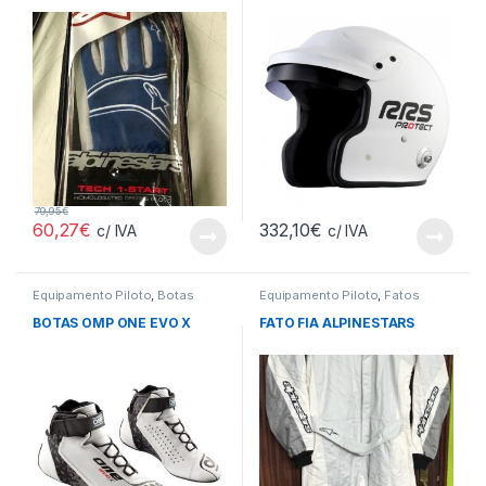
79,95
€
60,27
€
332,10
€
c/ IVA
c/ IVA
Equipamento Piloto
,
Botas
Equipamento Piloto
,
Fatos
BOTAS OMP ONE EVO X
FATO FIA ALPINESTARS