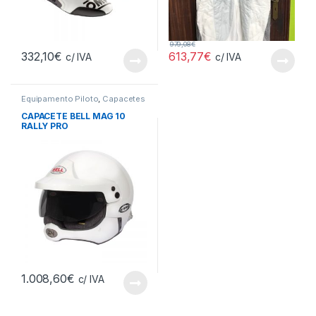
979,08
€
332,10
€
613,77
€
c/ IVA
c/ IVA
Equipamento Piloto
,
Capacetes
CAPACETE BELL MAG 10
RALLY PRO
1.008,60
€
c/ IVA