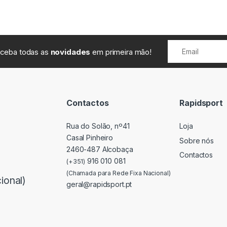
receba todas as
novidades
em primeira mão!
Contactos
Rapidsport
Rua do Solão, nº41
Loja
Casal Pinheiro
Sobre nós
2460-487 Alcobaça
Contactos
916 010 081
(+351)
(Chamada para Rede Fixa Nacional)
ional)
geral@rapidsport.pt