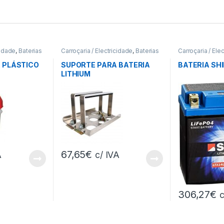
cidade
,
Baterias
Carroçaria / Electricidade
,
Baterias
Carroçaria / Ele
A PLÁSTICO
SUPORTE PARA BATERIA
BATERIA SHI
LITHIUM
67,65
€
A
c/ IVA
306,27
€
c