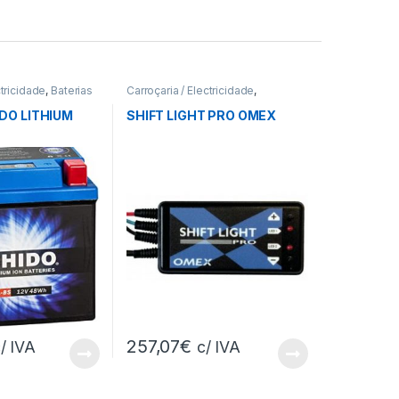
ctricidade
,
Baterias
Carroçaria / Electricidade
,
Indicadores
DO LITHIUM
SHIFT LIGHT PRO OMEX
257,07
€
/ IVA
c/ IVA