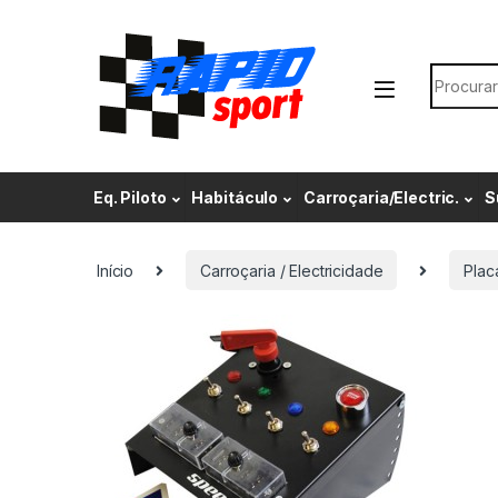
Skip to navigation
Skip to content
Search f
Eq. Piloto
Habitáculo
Carroçaria/Electric.
S
Início
Carroçaria / Electricidade
Plac