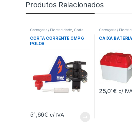
Produtos Relacionados
Carroçaria / Electricidade
,
Corta
Carroçaria / Electri
Corrente
CORTA CORRENTE OMP 6
CAIXA BATERI
POLOS
25,01
€
c/ IV
51,66
€
c/ IVA