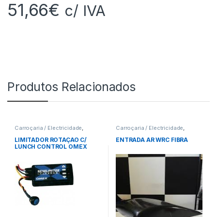
51,66
€
c/ IVA
Produtos Relacionados
Carroçaria / Electricidade
,
Carroçaria / Electricidade
,
Indicadores
Entradas de Ar
LIMITADOR ROTAÇAO C/
ENTRADA AR WRC FIBRA
LUNCH CONTROL OMEX