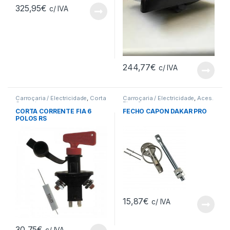
325,95
€
c/ IVA
244,77
€
c/ IVA
Carroçaria / Electricidade
,
Corta
Carroçaria / Electricidade
,
Aces.
Corrente
Fixação
CORTA CORRENTE FIA 6
FECHO CAPON DAKAR PRO
POLOS RS
15,87
€
c/ IVA
30,75
€
c/ IVA