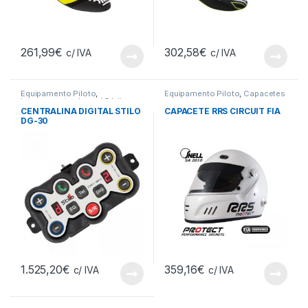
261,99
€
302,58
€
c/ IVA
c/ IVA
Equipamento Piloto
,
Equipamento Piloto
,
Capacetes
Intercomunicadores / Rádios
CENTRALINA DIGITAL STILO
CAPACETE RRS CIRCUIT FIA
DG-30
1.525,20
€
359,16
€
c/ IVA
c/ IVA