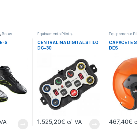
o
,
Botas
Equipamento Piloto
,
Equipamento Pi
Intercomunicadores / Rádios
E-S
CENTRALINA DIGITAL STILO
CAPACETE S
DG-30
DES
1.525,20
€
467,40
€
IVA
c/ IVA
c