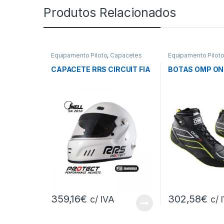
Produtos Relacionados
Equipamento Piloto
,
Capacetes
Equipamento Pilot
CAPACETE RRS CIRCUIT FIA
BOTAS OMP ON
359,16
€
302,58
€
c/ IVA
c/ 