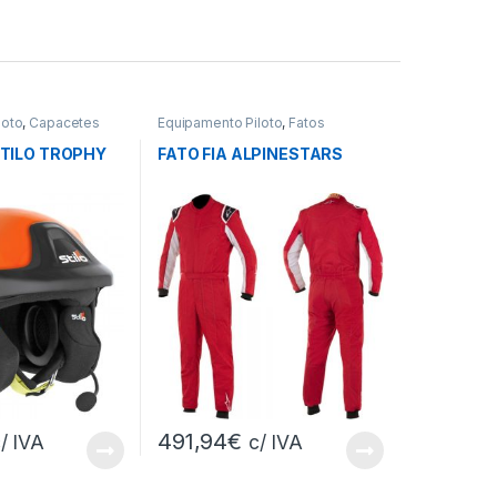
loto
,
Capacetes
Equipamento Piloto
,
Fatos
TILO TROPHY
FATO FIA ALPINESTARS
491,94
€
/ IVA
c/ IVA