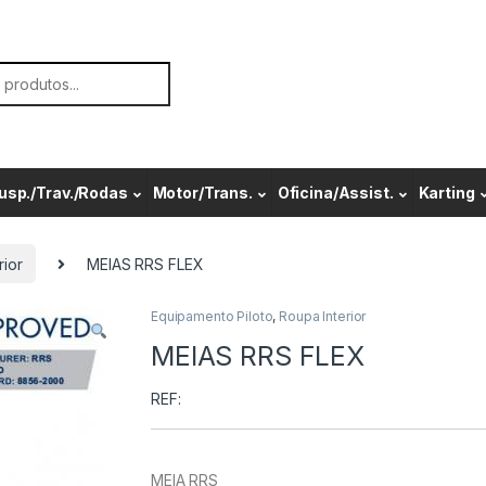
or:
usp./Trav./Rodas
Motor/Trans.
Oficina/Assist.
Karting
rior
MEIAS RRS FLEX
Equipamento Piloto
,
Roupa Interior
MEIAS RRS FLEX
REF:
MEIA RRS