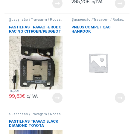
295,20
€
c/ IVA
Suspensão / Travagem / Rodas
,
Suspensão / Travagem / Rodas
,
Pastilhas
Rodas
PASTILHAS TRAVAO FERODO
PNEUS COMPETIÇAO
RACING CITROEN/PEUGEOT
HANKOOK
110,70
€
99,63
€
c/ IVA
Suspensão / Travagem / Rodas
,
Pastilhas
PASTILHAS TRAVAO BLACK
DIAMOND TOYOTA