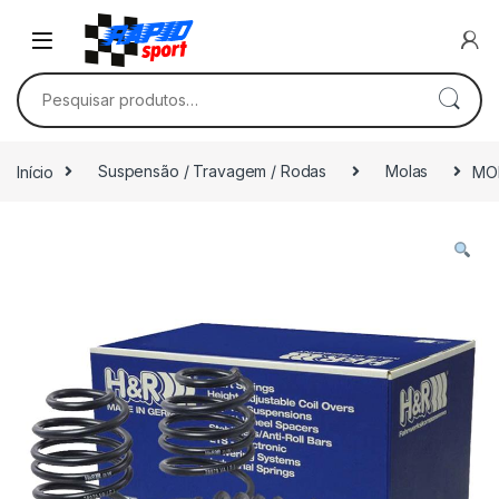
Skip to navigation
Skip to content
Pesquisar por:
Início
Suspensão / Travagem / Rodas
Molas
MO