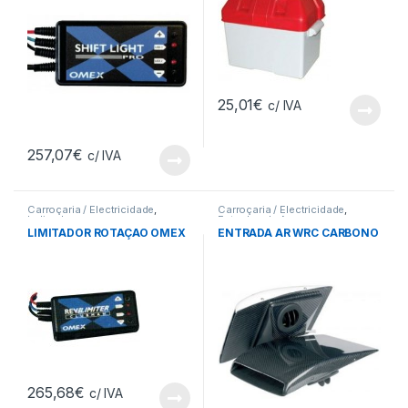
25,01
€
c/ IVA
257,07
€
c/ IVA
Carroçaria / Electricidade
,
Carroçaria / Electricidade
,
Indicadores
Entradas de Ar
LIMITADOR ROTAÇAO OMEX
ENTRADA AR WRC CARBONO
265,68
€
c/ IVA