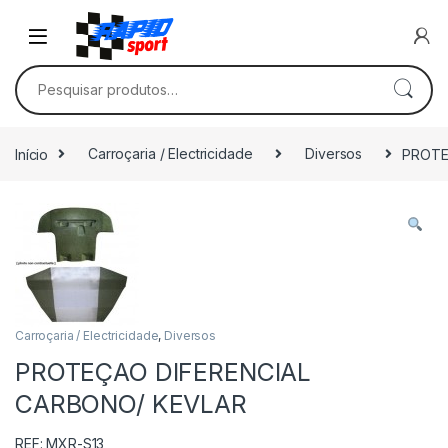
Skip to navigation
Skip to content
Pesquisar por:
Início
Carroçaria / Electricidade
Diversos
PROTE
Carroçaria / Electricidade
,
Diversos
PROTEÇAO DIFERENCIAL
CARBONO/ KEVLAR
REF: MXR-S13