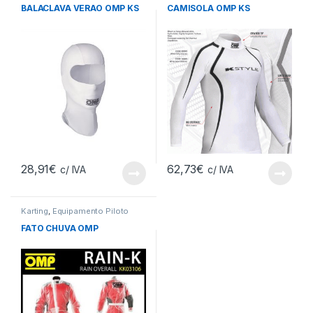
BALACLAVA VERAO OMP KS
CAMISOLA OMP KS
28,91
€
62,73
€
c/ IVA
c/ IVA
Karting
,
Equipamento Piloto
FATO CHUVA OMP