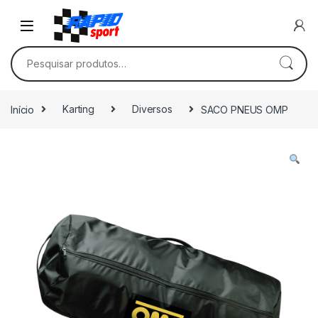
Skip to navigation
Skip to content
Pesquisar por:
Início
Karting
Diversos
SACO PNEUS OMP