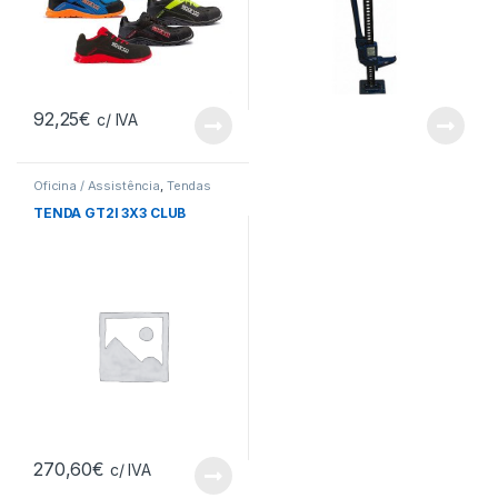
92,25
€
c/ IVA
Oficina / Assistência
,
Tendas
TENDA GT2I 3X3 CLUB
270,60
€
c/ IVA